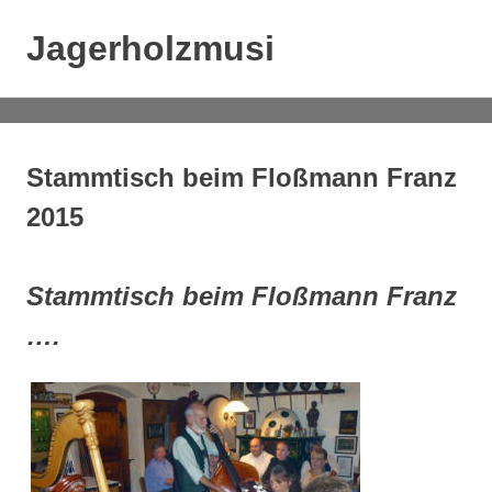
Zum
Inhalt
Jagerholzmusi
MENÜ
springen
Instrumentale
Volksmusik
Stammtisch beim Floßmann Franz
2015
Stammtisch beim Floßmann Franz
….