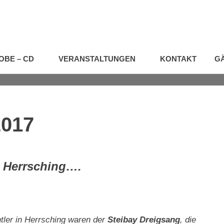
OBE – CD
VERANSTALTUNGEN
KONTAKT
G
2017
n Herrsching….
tler in Herrsching waren der
Steibay Dreigsang
, die