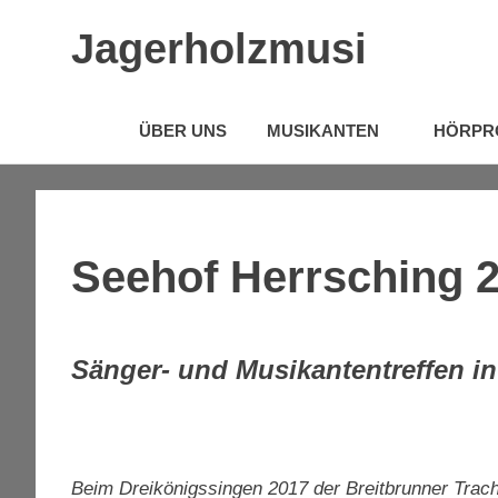
Zum
Jagerholzmusi
Inhalt
springen
Instrumentale
Volksmusik
ÜBER UNS
MUSIKANTEN
HÖRPR
Seehof Herrsching 
Sänger- und Musikantentreffen i
Beim Dreikönigssingen 2017 der Breitbrunner Trach